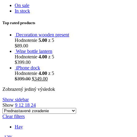
On sale
In stock
Top rated products
Decoration wooden present
Hodnotenie
5.00
z 5
$
89.00
Wine bottle lantern
Hodnotenie
4.00
z 5
$
399.00
iPhone dock
Hodnotenie
4.00
z 5
$
399.00
$
349.00
Zobrazený jediný výsledok
Show sidebar
Show
9
12
18
24
Clear filters
Hay