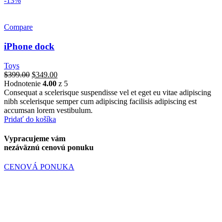
-13%
Compare
iPhone dock
Toys
$
399.00
$
349.00
Hodnotenie
4.00
z 5
Consequat a scelerisque suspendisse vel et eget eu vitae adipiscing
nibh scelerisque semper cum adipiscing facilisis adipiscing est
accumsan lorem vestibulum.
Pridať do košíka
Vypracujeme vám
nezáväznú cenovú ponuku
CENOVÁ PONUKA