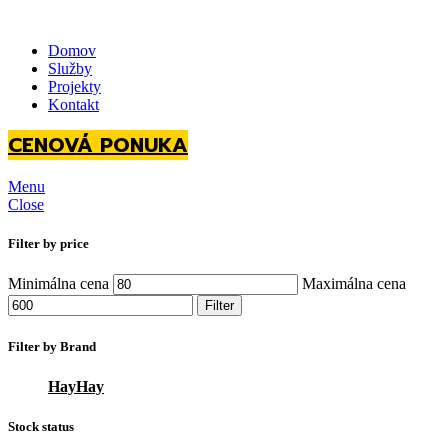
Domov
Služby
Projekty
Kontakt
CENOVÁ PONUKA
Menu
Close
Filter by price
Minimálna cena
Maximálna cena
Filter
Filter by Brand
Hay
Hay
1
Stock status